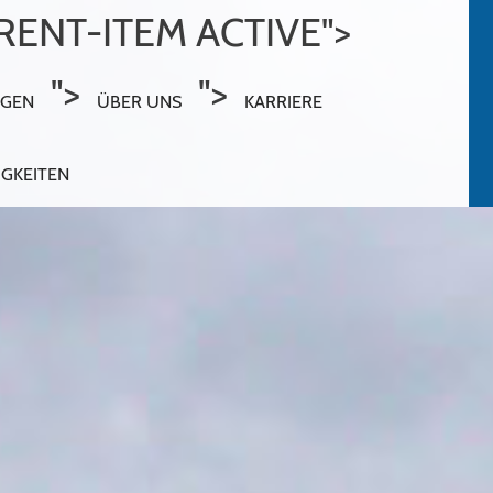
ENT-ITEM ACTIVE">
">
">
NGEN
ÜBER UNS
KARRIERE
IGKEITEN