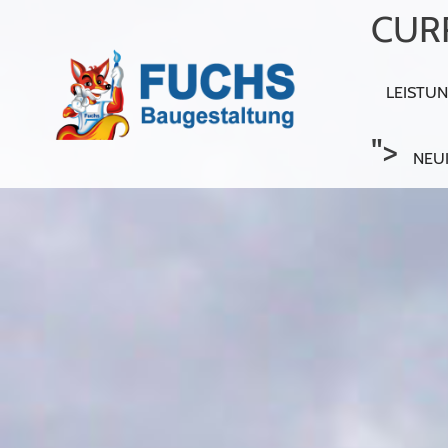
CURR
LEISTU
">
NEU